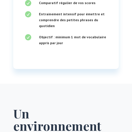

Comparatif régulier de vos scores

Entrainement intensif pour émettre et
comprendre des petites phrases du
quotidien

Objectif : minimum 1 mot de vocabulaire
appris par jour
Un
environnement